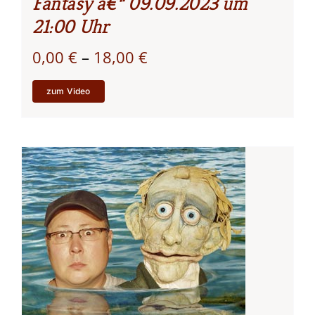
Fantasy â€“ 09.09.2023 um
21:00 Uhr
Preisspanne:
0,00
€
–
18,00
€
0,00 €
zum Video
bis
18,00 €