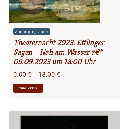
Abendprogramm
Ticket
Theaternacht 2023: Ettlinger
Sagen – Nah am Wasser â€“
09.09.2023 um 18:00 Uhr
Preisspanne:
0,00
€
–
18,00
€
0,00 €
zum Video
bis
18,00 €