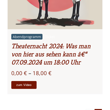
Abendprogramm
Ticket
Theaternacht 2024: Was man
von hier aus sehen kann â€“
07.09.2024 um 18:00 Uhr
Preisspanne:
0,00
€
–
18,00
€
0,00 €
zum Video
bis
18,00 €