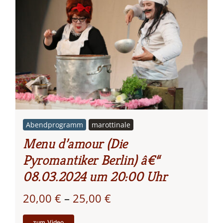
Abendprogramm
marottinale
Menu d’amour (Die
Pyromantiker Berlin) â€“
08.03.2024 um 20:00 Uhr
Preisspanne:
20,00
€
–
25,00
€
20,00 €
zum Video