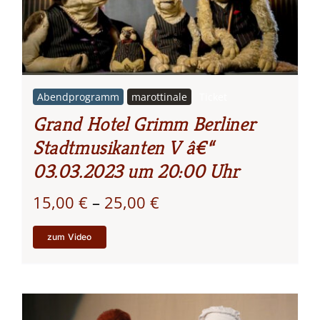
Abendprogramm
marottinale
Ticket
Grand Hotel Grimm Berliner
Stadtmusikanten V â€“
03.03.2023 um 20:00 Uhr
Preisspanne:
15,00
€
–
25,00
€
15,00 €
zum Video
bis
25,00 €