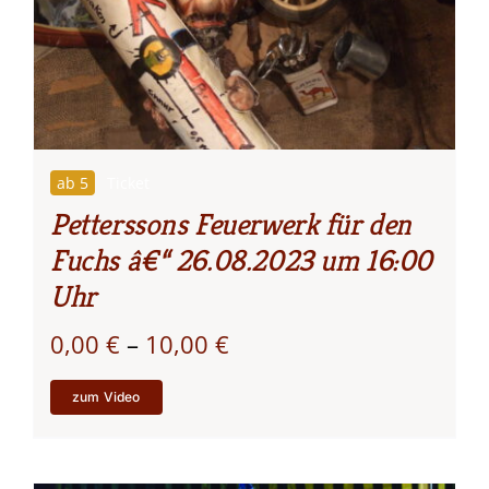
ab 5
Ticket
Petterssons Feuerwerk für den
Fuchs â€“ 26.08.2023 um 16:00
Uhr
Preisspanne:
0,00
€
–
10,00
€
0,00 €
zum Video
bis
10,00 €