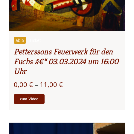
ab 5
Ticket
Petterssons Feuerwerk für den
Fuchs â€“ 03.03.2024 um 16:00
Uhr
Preisspanne:
0,00
€
–
11,00
€
0,00 €
zum Video
bis
11,00 €