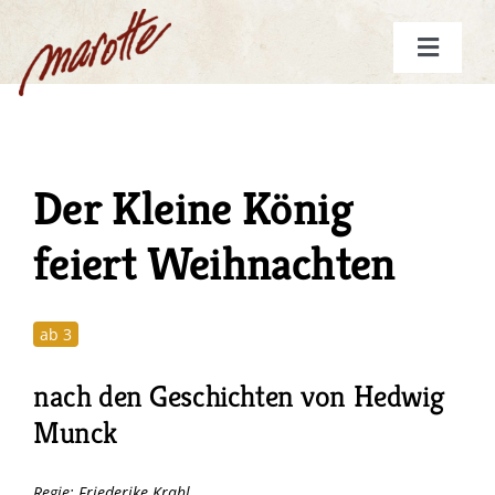
Zum
Inhalt
Toggle
springen
Navigat
Start
Spielplan
Der Kleine König
Gutscheine
feiert Weihnachten
Stücke
Die marotte
ab 3
Weihnachtsstück
mehr
nach den Geschichten von Hedwig
Munck
Regie: Friederike Krahl