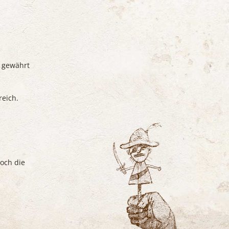
s gewährt
reich.
och die