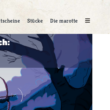
tscheine
Stücke
Die marotte
Presse
/ 13,-
Gesammelte Presseartikel aus
über 20 Jahren marotte
 /
Figurentheater.
MEHR