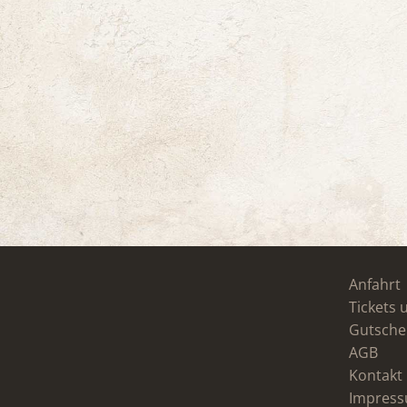
Anfahrt
Tickets 
Gutsche
AGB
Kontakt
Impres