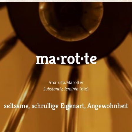
ma·rot·te
/maˈrɔtə,Marótte/
Substantiv, feminin
[die]
seltsame, schrullige Eigenart, Angewohnheit