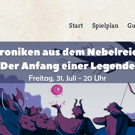
Start
Spielplan
Gu
Anfahrt
Preise
rallee 11
Kindervorstellung: 8,- € K. 
 Karlsruhe
€ E.
le Maps
Abendvorstellung: 20,- € E.
10.- € Erm.
HR
MEHR