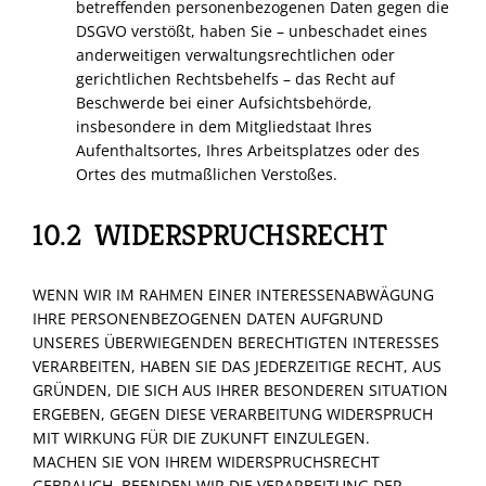
betreffenden personenbezogenen Daten gegen die
DSGVO
verstößt, haben Sie – unbeschadet eines
anderweitigen verwaltungsrechtlichen oder
gerichtlichen Rechtsbehelfs – das Recht auf
Beschwerde bei einer Aufsichtsbehörde,
insbesondere in dem Mitgliedstaat Ihres
Aufenthaltsortes, Ihres Arbeitsplatzes oder des
Ortes des mutmaßlichen Verstoßes.
10.2
WIDERSPRUCHSRECHT
WENN
WIR
IM
RAHMEN
EINER
INTERESSENABWÄGUNG
IHRE
PERSONENBEZOGENEN
DATEN
AUFGRUND
UNSERES
ÜBERWIEGENDEN
BERECHTIGTEN
INTERESSES
VERARBEITEN
,
HABEN
SIE
DAS
JEDERZEITIGE
RECHT
,
AUS
GRÜNDEN
,
DIE
SICH
AUS
IHRER
BESONDEREN
SITUATION
ERGEBEN
,
GEGEN
DIESE
VERARBEITUNG
WIDERSPRUCH
MIT
WIRKUNG
FÜR
DIE
ZUKUNFT
EINZULEGEN
.
MACHEN
SIE
VON
IHREM
WIDERSPRUCHSRECHT
GEBRAUCH
,
BEENDEN
WIR
DIE
VERARBEITUNG
DER