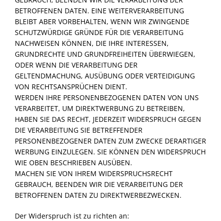
BETROFFENEN
DATEN
.
EINE
WEITERVERARBEITUNG
BLEIBT
ABER
VORBEHALTEN
,
WENN
WIR
ZWINGENDE
SCHUTZWÜRDIGE
GRÜNDE
FÜR
DIE
VERARBEITUNG
NACHWEISEN
KÖNNEN
,
DIE
IHRE
INTERESSEN
,
GRUNDRECHTE
UND
GRUNDFREIHEITEN
ÜBERWIEGEN
,
ODER
WENN
DIE
VERARBEITUNG
DER
GELTENDMACHUNG
,
AUSÜBUNG
ODER
VERTEIDIGUNG
VON
RECHTSANSPRÜCHEN
DIENT
.
WERDEN
IHRE
PERSONENBEZOGENEN
DATEN
VON
UNS
VERARBEITET
, UM
DIREKTWERBUNG
ZU
BETREIBEN
,
HABEN
SIE
DAS
RECHT
,
JEDERZEIT
WIDERSPRUCH
GEGEN
DIE
VERARBEITUNG
SIE
BETREFFENDER
PERSONENBEZOGENER
DATEN
ZUM
ZWECKE
DERARTIGER
WERBUNG
EINZULEGEN
.
SIE
KÖNNEN
DEN
WIDERSPRUCH
WIE
OBEN
BESCHRIEBEN
AUSÜBEN
.
MACHEN
SIE
VON
IHREM
WIDERSPRUCHSRECHT
GEBRAUCH
,
BEENDEN
WIR
DIE
VERARBEITUNG
DER
BETROFFENEN
DATEN
ZU
DIREKTWERBEZWECKEN
.
Der Widerspruch ist zu richten an: