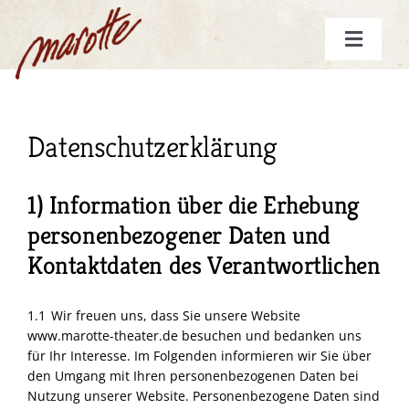
Zum
Inhalt
Toggle
springen
Navigat
Start
Spielplan
Datenschutzerklärung
Gutscheine
1) Information über die Erhebung
Stücke
personenbezogener Daten und
Kontaktdaten des Verantwortlichen
Die marotte
mehr
1.1 Wir freuen uns, dass Sie unsere Website
www.marotte-theater.de besuchen und bedanken uns
für Ihr Interesse. Im Folgenden informieren wir Sie über
den Umgang mit Ihren personenbezogenen Daten bei
Nutzung unserer Website. Personenbezogene Daten sind