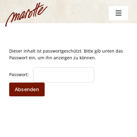
Zum
Inhalt
Toggle
springen
Navigat
Start
Spielplan
Dieser Inhalt ist passwortgeschützt. Bitte gib unten das
Passwort ein, um ihn anzeigen zu können.
Gutscheine
Stücke
Passwort:
Die marotte
mehr