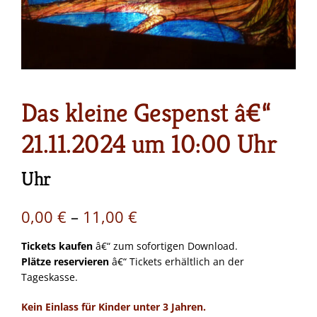
Das kleine Gespenst â€“
21.11.2024 um 10:00 Uhr
Uhr
Preisspanne:
0,00
€
–
11,00
€
0,00 €
Tickets kaufen
â€“ zum sofortigen Download.
Plätze reservieren
â€“ Tickets erhältlich an der
bis
Tageskasse.
11,00 €
Kein Einlass für Kinder unter 3 Jahren.