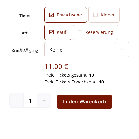
Erwachsene
Kinder
Ticket

Kauf
Reservierung
Art

ErmÃ¤ÃŸigung

11,00
€
Freie Tickets gesamt:
10
Freie Tickets Erwachsene:
10
In den Warenkorb
Das
kleine
Gespenst
â€“
21.11.2024
um