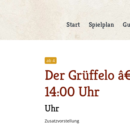
Start
Spielplan
Gu
Anfahrt
Preise
ab 4
Ticket
rallee 11
Kindervorstellung: 8,- € K. 
 Karlsruhe
€ E.
Der Grüffelo â
le Maps
Abendvorstellung: 20,- € E.
10.- € Erm.
14:00 Uhr
HR
MEHR
Uhr
Zusatzvorstellung