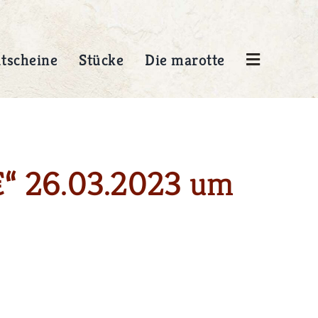
tscheine
Stücke
Die marotte
Presse
/ 13,-
Gesammelte Presseartikel aus
über 20 Jahren marotte
€“ 26.03.2023 um
 /
Figurentheater.
MEHR