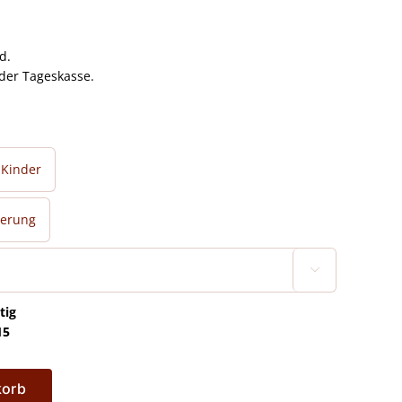
d.
 der Tageskasse.
Kinder
ierung

tig
15
korb