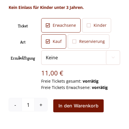
11,00 €
Kein Einlass für Kinder unter 3 Jahren.
Erwachsene
Kinder
Ticket

Kauf
Reservierung
Art

ErmÃ¤ÃŸigung

11,00
€
Freie Tickets gesamt:
vorrätig
Freie Tickets Erwachsene:
vorrätig
In den Warenkorb
Der
kleine
Eisbär
â€“