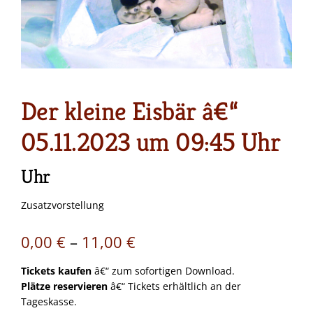
Der kleine Eisbär â€“
05.11.2023 um 09:45 Uhr
Uhr
Zusatzvorstellung
Preisspanne:
0,00
€
–
11,00
€
0,00 €
Tickets kaufen
â€“ zum sofortigen Download.
Plätze reservieren
â€“ Tickets erhältlich an der
bis
Tageskasse.