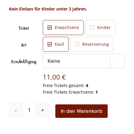
11,00 €
Kein Einlass für Kinder unter 3 Jahren.
Erwachsene
Kinder
Ticket

Kauf
Reservierung
Art

ErmÃ¤ÃŸigung

11,00
€
Freie Tickets gesamt:
4
Freie Tickets Erwachsene:
1
In den Warenkorb
Der
Kleine
König
feiert