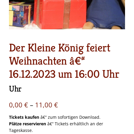
Der Kleine König feiert
Weihnachten â€“
16.12.2023 um 16:00 Uhr
Uhr
Preisspanne:
0,00
€
–
11,00
€
0,00 €
Tickets kaufen
â€“ zum sofortigen Download.
Plätze reservieren
â€“ Tickets erhältlich an der
bis
Tageskasse.