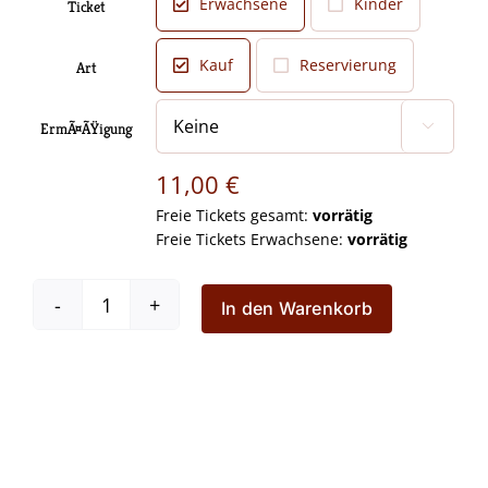
Erwachsene
Kinder
Ticket

Kauf
Reservierung
Art

ErmÃ¤ÃŸigung

11,00
€
Freie Tickets gesamt:
vorrätig
Freie Tickets Erwachsene:
vorrätig
In den Warenkorb
Ein
Schaf
fürs
Leben
â€“
03.03.2024
um
11:00