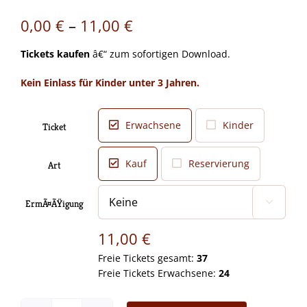
Preisspanne:
0,00
€
–
11,00
€
0,00 €
Tickets kaufen
â€“ zum sofortigen Download.
bis
Kein Einlass für Kinder unter 3 Jahren.
11,00 €
Erwachsene
Kinder
Ticket

Kauf
Reservierung
Art

ErmÃ¤ÃŸigung

11,00
€
Freie Tickets gesamt:
37
Freie Tickets Erwachsene:
24