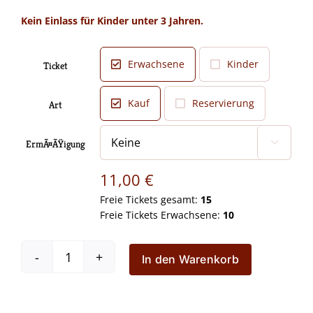
11,00 €
Kein Einlass für Kinder unter 3 Jahren.
Erwachsene
Kinder
Ticket

Kauf
Reservierung
Art

ErmÃ¤ÃŸigung

11,00
€
Freie Tickets gesamt:
15
Freie Tickets Erwachsene:
10
In den Warenkorb
Wo
die
wilden
Kerle