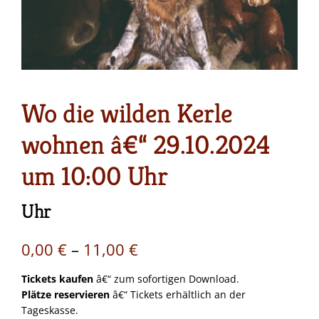
Wo die wilden Kerle
wohnen â€“ 29.10.2024
um 10:00 Uhr
Uhr
Preisspanne:
0,00
€
–
11,00
€
0,00 €
Tickets kaufen
â€“ zum sofortigen Download.
Plätze reservieren
â€“ Tickets erhältlich an der
bis
Tageskasse.