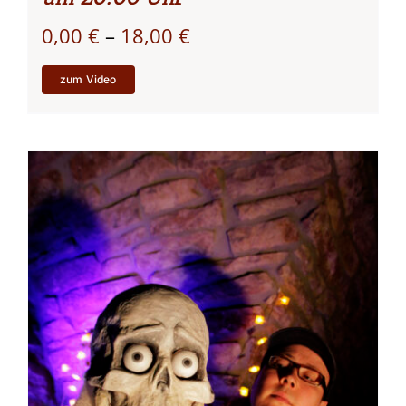
Preisspanne:
0,00
€
–
18,00
€
0,00 €
zum Video
bis
18,00 €