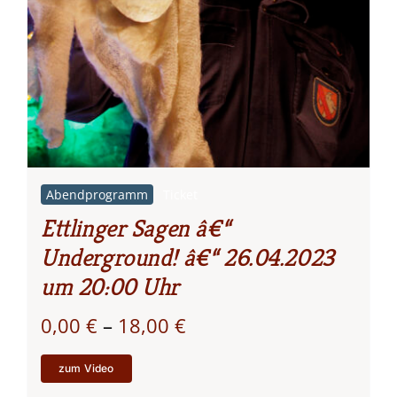
Abendprogramm
Ticket
Ettlinger Sagen â€“
Underground! â€“ 26.04.2023
um 20:00 Uhr
Preisspanne:
0,00
€
–
18,00
€
0,00 €
zum Video
bis