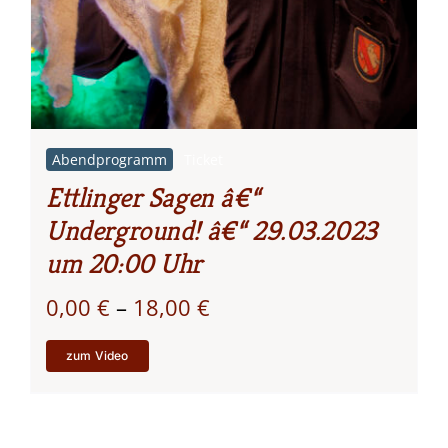
Abendprogramm
Ticket
Ettlinger Sagen â€“
Underground! â€“ 29.03.2023
um 20:00 Uhr
Preisspanne:
0,00
€
–
18,00
€
0,00 €
zum Video
bis
18,00 €