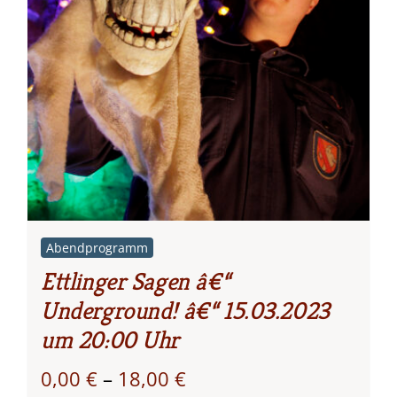
Abendprogramm
Ettlinger Sagen â€“
Underground! â€“ 15.03.2023
um 20:00 Uhr
Preisspanne:
0,00
€
–
18,00
€