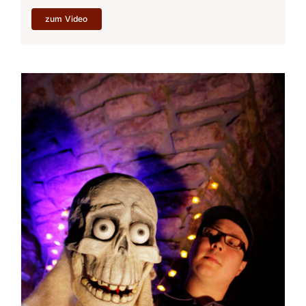
0,00 €
zum Video
bis
18,00 €