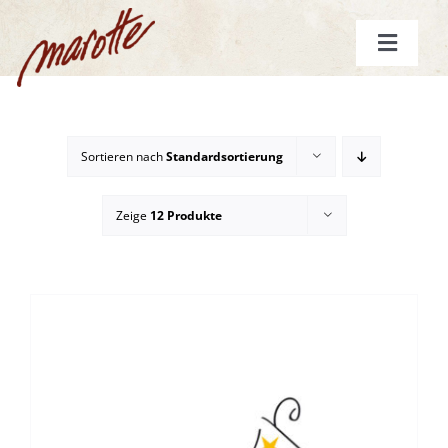
Zum
Inhalt
Toggle
springen
Navigat
Start
Spielplan
Sortieren nach
Standardsortierung
Gutscheine
Zeige
12 Produkte
Stücke
Die marotte
mehr