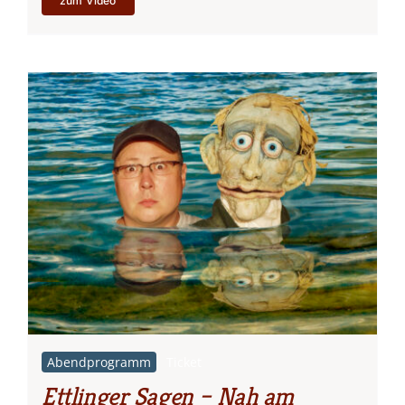
zum Video
bis
18,00 €
Abendprogramm
Ticket
Ettlinger Sagen – Nah am