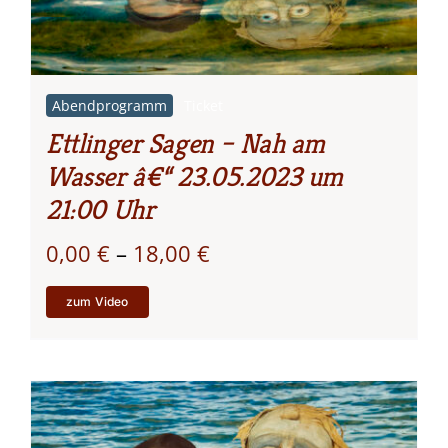
Abendprogramm
Ticket
Ettlinger Sagen – Nah am
Wasser â€“ 23.05.2023 um
21:00 Uhr
Preisspanne:
0,00
€
–
18,00
€
0,00 €
zum Video
bis
18,00 €