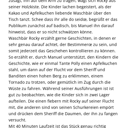
zusagt, ihn auf dem Arm zu tragen, wagt sich Rocky aus
seiner Holzkiste. Die Kinder lachen begeistert, als der
Kakao und Apfelkuchen liebende Waschbär über den
Tisch tanzt. Schee dass ihr alle do seidœ, begrüßt er das
Publikum zunächst auf badisch, bis Manuel ihn darauf
hinweist, dass er so nicht schwätzen könne.
Waschbär Rocky erzählt gerne Geschichten, in denen er
sehr genau darauf achtet, der Bestimmerœ zu sein, und
somit jederzeit das Geschehen kontrollieren zu können.
So erzählt er, durch Manuel unterstützt, den Kindern die
Geschichte, wie er einmal Tante Polly einen Apfelkuchen
stahl, um dann auf der Flucht vor dem Sheriff und
Banditen einen hohen Berg zu erklimmen, einem
Tornado zu trotzen, oder gemütlich im Zug durch die
Wüste zu fahren. Während seiner Ausführungen ist ist
gut zu beobachten, wie die Kinder sich in zwei Lager
aufteilen. Die einen fiebern mit Rocky auf seiner Flucht
mit, die anderen sind von seinen Schurkereien empört
und drücken dem Sheriff die Daumen, der ihn zu fangen
versucht.
Mit 40 Minuten Laufzeit ist das Stück genau richtig